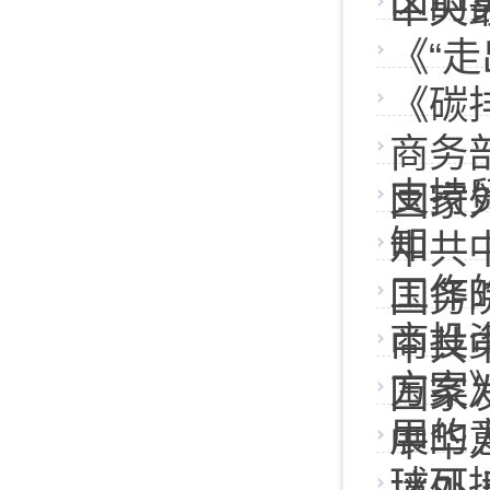
区的
中央
《“走
《碳
商务
支持
国家
知
中共
工作
国务
商投
中共
方案
国家
展的
中华
球可