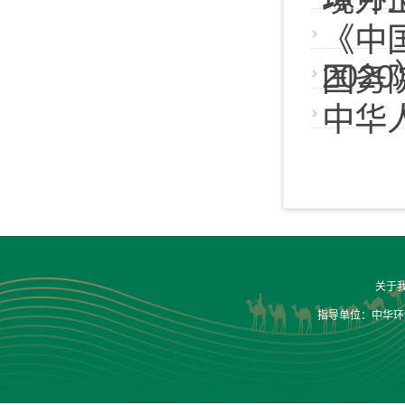
境外
《中
202
国务
中华
关于
指导单位：中华环