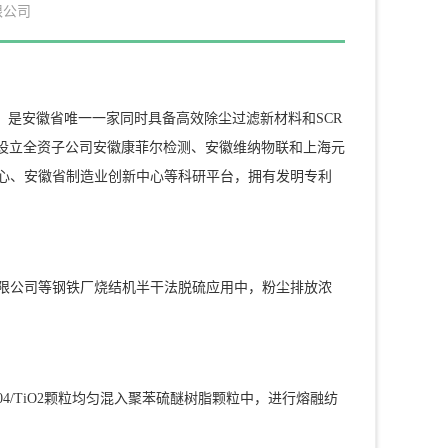
限公司
亿元，是安徽省唯一一家同时具备高效除尘过滤新材料和SCR
质，设立全资子公司安徽康菲尔检测、安徽维纳物联和上海元
心、安徽省制造业创新中心等科研平台，拥有发明专利
限公司等钢铁厂烧结机半干法脱硫应用中，粉尘排放浓
4/TiO2颗粒均匀混入聚苯硫醚树脂颗粒中，进行熔融纺