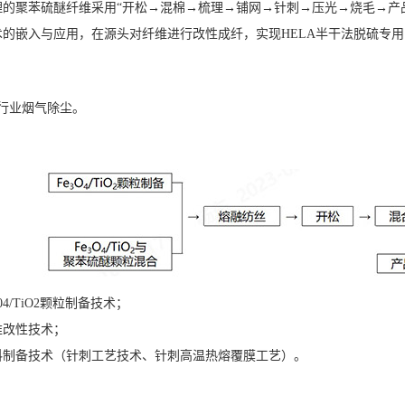
理的聚苯硫醚纤维采用“开松→混棉→梳理→铺网→针刺→压光→烧毛→产
术的嵌入与应用，在源头对纤维进行改性成纤，实现HELA半干法脱硫专
行业烟气除尘。
04/TiO2颗粒制备技术；
维改性技术；
料制备技术（针刺工艺技术、针刺高温热熔覆膜工艺）。