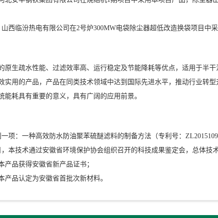
11月，山西临汾热电有限公司在2号炉300MW电袋除尘器超低改造换袋项
的原生疏水性能、过滤效率高、运行稳定及节能降耗等优点，适用于半干
效实用的产品，产品在同类技术领域中达到国际先进水平，推动行业转型
统能耗具有重要的意义，具有广阔的应用前景。
一项：一种高效防水防油聚苯硫醚滤料的制备方法（专利号：ZL201510929
3月8日，本技术通过安徽省环境保护协会组织召开的科技成果鉴定会，总体技
月，本产品获得安徽省新产品证书；
月，本产品认定为安徽省首批次新材料。