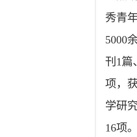
秀青年
500
刊1篇、
项，
学研
16项